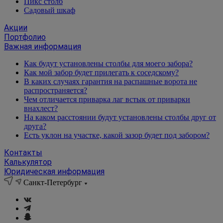
Пикс столб
Садовый шкаф
Акции
Портфолио
Важная информация
Как будут установлены столбы для моего забора?
Как мой забор будет прилегать к соседскому?
В каких случаях гарантия на распашные ворота не
распространяется?
Чем отличается приварка лаг встык от приварки
внахлест?
На каком расстоянии будут установлены столбы друг от
друга?
Есть уклон на участке, какой зазор будет под забором?
Контакты
Калькулятор
Юридическая информация
Санкт-Петербург