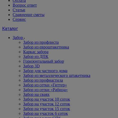
Оплата
Вопрос ответ
Статьи
Сравнение сметы
Сервис
Каталог
Забор
Забор из профлиста
Забор из евроштакетника
Каркас забора
Забор из ДПК
Горизонтальный забор
Забор 3D
Забор для частного дома
Забор из металлического штакетника
Забор из профнастила
Забор из сетки «Гиттер»
Забор из сетки «Рабица»
Забор на сваях
Забор на участок 10 соток
Забор на участок 12 соток
Забор на участок 15 соток
Забор на участок 6 соток