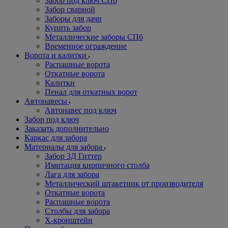
Забор под ключ СПб
Забор сварной
Заборы для дачи
Купить забор
Металлические заборы СПб
Временное ограждение
Ворота и калитки
Распашные ворота
Откатные ворота
Калитки
Пенал для откатных ворот
Автонавесы
Автонавес под ключ
Забор под ключ
Заказать дополнительно
Каркас для забора
Материалы для забора
Забор 3Д Гиттер
Имитация кирпичного столба
Лага для забора
Металлический штакетник от производителя
Откатные ворота
Распашные ворота
Столбы для забора
Х-кронштейн