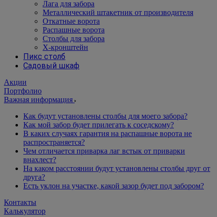
Лага для забора
Металлический штакетник от производителя
Откатные ворота
Распашные ворота
Столбы для забора
Х-кронштейн
Пикс столб
Садовый шкаф
Акции
Портфолио
Важная информация
Как будут установлены столбы для моего забора?
Как мой забор будет прилегать к соседскому?
В каких случаях гарантия на распашные ворота не
распространяется?
Чем отличается приварка лаг встык от приварки
внахлест?
На каком расстоянии будут установлены столбы друг от
друга?
Есть уклон на участке, какой зазор будет под забором?
Контакты
Калькулятор