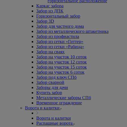
горизонтальное расположение
Каркас забора
Забор из ДПК
Горизонтальный забор
Забор 3D
Забор для частного дома
Забор из металлического штакетника
Забор из профнастила
Забор из сетки «Гиттер»
Забор из сетки «Рабица»
Забор на сваях
Забор на участок 10 соток
Забор на участок 12 соток
Забор на участок 15 соток
Забор на участок 6 соток
Забор под ключ СПб
Забор сварной
Заборы для дачи
Купить забор
Металлические заборы СПб
Временное ограждение
Ворота и калитки
Ворота и калитки
Распашные ворота