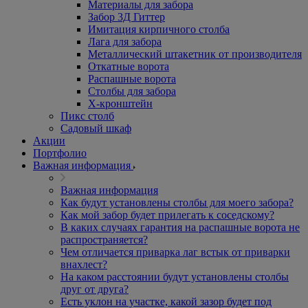
Материалы для забора
Забор 3Д Гиттер
Имитация кирпичного столба
Лага для забора
Металлический штакетник от производителя
Откатные ворота
Распашные ворота
Столбы для забора
Х-кронштейн
Пикс столб
Садовый шкаф
Акции
Портфолио
Важная информация
Важная информация
Как будут установлены столбы для моего забора?
Как мой забор будет прилегать к соседскому?
В каких случаях гарантия на распашные ворота не
распространяется?
Чем отличается приварка лаг встык от приварки
внахлест?
На каком расстоянии будут установлены столбы
друг от друга?
Есть уклон на участке, какой зазор будет под