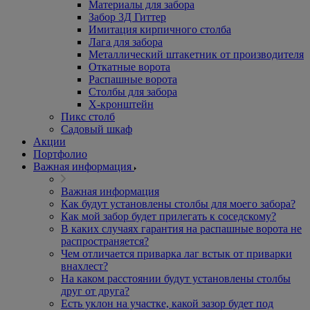
Материалы для забора
Забор 3Д Гиттер
Имитация кирпичного столба
Лага для забора
Металлический штакетник от производителя
Откатные ворота
Распашные ворота
Столбы для забора
Х-кронштейн
Пикс столб
Садовый шкаф
Акции
Портфолио
Важная информация
Важная информация
Как будут установлены столбы для моего забора?
Как мой забор будет прилегать к соседскому?
В каких случаях гарантия на распашные ворота не
распространяется?
Чем отличается приварка лаг встык от приварки
внахлест?
На каком расстоянии будут установлены столбы
друг от друга?
Есть уклон на участке, какой зазор будет под