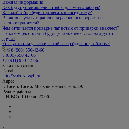
Важная информация
Как будут установлены столбы для моего забора?
Как мой забор будет прилегать к соседскому?
В каких случаях гарантия на распашные ворота не
распространяется?
Чем отличается приварка лаг встык от приварки внахлест?
На каком расстоянии будут установлены столбы друг от
друга?
Есть уклон на участке, какой зазор будет под забором?
8 (800) 550-42-66
8 (800) 550-42-66
+7 (911) 950-42-66
Заказать звонок
E-mail
info@zabor-v-spb.ru
Адрес
г. Тосно, Тосно, Московское шоссе, д. 29.
Режим работы
ПН-ВС с 10.00 до 20.00