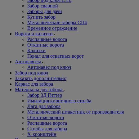
Забор под ключ СПб
Забор сварной
Заборы для дачи
Купить забор
Металлические заборы СПб
Временное ограждение
Ворота и калитки
Распашные ворота
Откатные ворота
Калитки
Пенал для откатных ворот
Автонавесы
Автонавес под ключ
Забор под ключ
Заказать дополнительно
Каркас для забора
Материалы для забора
Забор 3Д Гиттер
Имитация кирпичного столба
Лага для забора
Металлический штакетник от производителя
Откатные ворота
Распашные ворота
Столбы для забора
Х-кронштейн