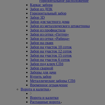
горизонтальное расположение
Каркас забора
Забор из ДПК
Горизонтальный забор
Забор 3D
Забор для частного дома
Забор из металлического штакетника
Забор из профнастила
Забор из сетки «Гиттер»
Забор из сетки «Рабица»
Забор на сваях
Забор на участок 10 соток
Забор на участок 12 соток
Забор на участок 15 соток
Забор на участок 6 соток
Забор под ключ СПб
Забор сварной
Заборы для дачи
Купить забор
Металлические заборы СПб
Временное ограждение
Ворота и калитки
Ворота и калитки
Распашные ворота