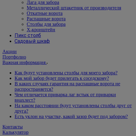
Лага для забора
Металлический штакетник от производителя
Откатные ворота
Распашные ворота
Столбы для забора
Х-кронштейн
Пикс столб
Садовый шкаф
Акции
Портфолио
Важная информация
Как будут установлены столбы для моего забора?
Как мой забор будет прилегать к соседскому?
В каких случаях гарантия на распашные ворота не
распространяется?
Чем отличается приварка лаг встык от приварки
внахлест?
На каком расстоянии будут установлены столбы друг от
друга?
Есть уклон на участке, какой зазор будет под забором?
Контакты
Калькулятор