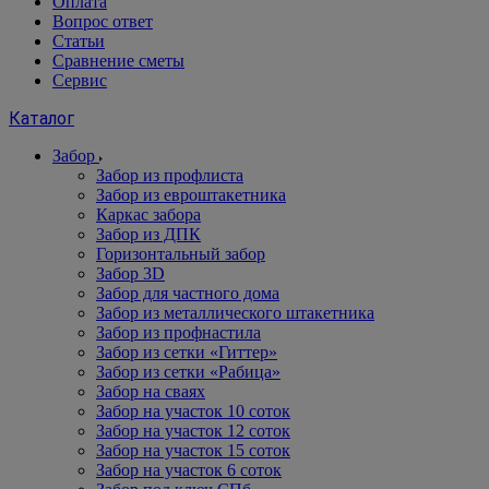
Оплата
Вопрос ответ
Статьи
Сравнение сметы
Сервис
Каталог
Забор
Забор из профлиста
Забор из евроштакетника
Каркас забора
Забор из ДПК
Горизонтальный забор
Забор 3D
Забор для частного дома
Забор из металлического штакетника
Забор из профнастила
Забор из сетки «Гиттер»
Забор из сетки «Рабица»
Забор на сваях
Забор на участок 10 соток
Забор на участок 12 соток
Забор на участок 15 соток
Забор на участок 6 соток