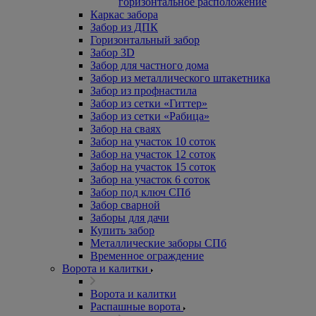
горизонтальное расположение
Каркас забора
Забор из ДПК
Горизонтальный забор
Забор 3D
Забор для частного дома
Забор из металлического штакетника
Забор из профнастила
Забор из сетки «Гиттер»
Забор из сетки «Рабица»
Забор на сваях
Забор на участок 10 соток
Забор на участок 12 соток
Забор на участок 15 соток
Забор на участок 6 соток
Забор под ключ СПб
Забор сварной
Заборы для дачи
Купить забор
Металлические заборы СПб
Временное ограждение
Ворота и калитки
Ворота и калитки
Распашные ворота