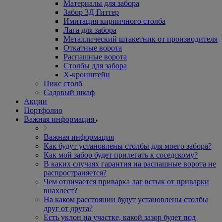
Материалы для забора
Забор 3Д Гиттер
Имитация кирпичного столба
Лага для забора
Металлический штакетник от производителя
Откатные ворота
Распашные ворота
Столбы для забора
Х-кронштейн
Пикс столб
Садовый шкаф
Акции
Портфолио
Важная информация
Важная информация
Как будут установлены столбы для моего забора?
Как мой забор будет прилегать к соседскому?
В каких случаях гарантия на распашные ворота не
распространяется?
Чем отличается приварка лаг встык от приварки
внахлест?
На каком расстоянии будут установлены столбы
друг от друга?
Есть уклон на участке, какой зазор будет под