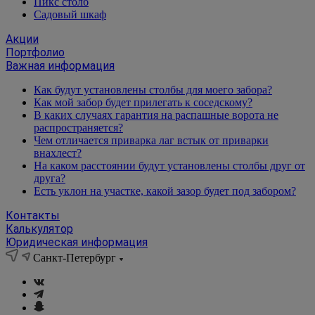
Пикс столб
Садовый шкаф
Акции
Портфолио
Важная информация
Как будут установлены столбы для моего забора?
Как мой забор будет прилегать к соседскому?
В каких случаях гарантия на распашные ворота не
распространяется?
Чем отличается приварка лаг встык от приварки
внахлест?
На каком расстоянии будут установлены столбы друг от
друга?
Есть уклон на участке, какой зазор будет под забором?
Контакты
Калькулятор
Юридическая информация
Санкт-Петербург