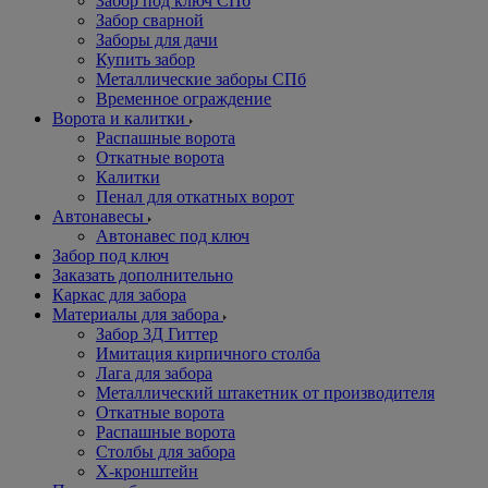
Забор под ключ СПб
Забор сварной
Заборы для дачи
Купить забор
Металлические заборы СПб
Временное ограждение
Ворота и калитки
Распашные ворота
Откатные ворота
Калитки
Пенал для откатных ворот
Автонавесы
Автонавес под ключ
Забор под ключ
Заказать дополнительно
Каркас для забора
Материалы для забора
Забор 3Д Гиттер
Имитация кирпичного столба
Лага для забора
Металлический штакетник от производителя
Откатные ворота
Распашные ворота
Столбы для забора
Х-кронштейн