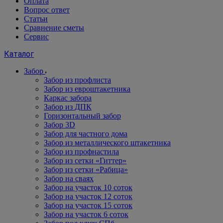
Оплата
Вопрос ответ
Статьи
Сравнение сметы
Сервис
Каталог
Забор
Забор из профлиста
Забор из евроштакетника
Каркас забора
Забор из ДПК
Горизонтальный забор
Забор 3D
Забор для частного дома
Забор из металлического штакетника
Забор из профнастила
Забор из сетки «Гиттер»
Забор из сетки «Рабица»
Забор на сваях
Забор на участок 10 соток
Забор на участок 12 соток
Забор на участок 15 соток
Забор на участок 6 соток