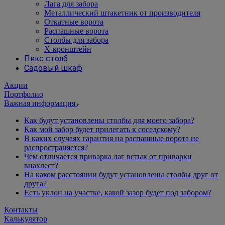
Лага для забора
Металлический штакетник от производителя
Откатные ворота
Распашные ворота
Столбы для забора
Х-кронштейн
Пикс столб
Садовый шкаф
Акции
Портфолио
Важная информация
Как будут установлены столбы для моего забора?
Как мой забор будет прилегать к соседскому?
В каких случаях гарантия на распашные ворота не
распространяется?
Чем отличается приварка лаг встык от приварки
внахлест?
На каком расстоянии будут установлены столбы друг от
друга?
Есть уклон на участке, какой зазор будет под забором?
Контакты
Калькулятор