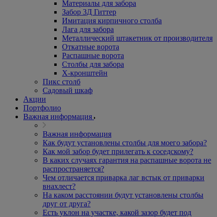
Материалы для забора
Забор 3Д Гиттер
Имитация кирпичного столба
Лага для забора
Металлический штакетник от производителя
Откатные ворота
Распашные ворота
Столбы для забора
Х-кронштейн
Пикс столб
Садовый шкаф
Акции
Портфолио
Важная информация
Важная информация
Как будут установлены столбы для моего забора?
Как мой забор будет прилегать к соседскому?
В каких случаях гарантия на распашные ворота не
распространяется?
Чем отличается приварка лаг встык от приварки
внахлест?
На каком расстоянии будут установлены столбы
друг от друга?
Есть уклон на участке, какой зазор будет под