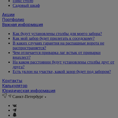
Пикс столб
Садовый шкаф
Акции
Портфолио
Важная информация
Как будут установлены столбы для моего забора?
Как мой забор будет прилегать к соседскому?
В каких случаях гарантия на распашные ворота не
распространяется?
Чем отличается приварка лаг встык от приварки
внахлест?
На каком расстоянии будут установлены столбы друг от
друга?
Есть уклон на участке, какой зазор будет под забором?
Контакты
Калькулятор
Юридическая информация
Санкт-Петербург