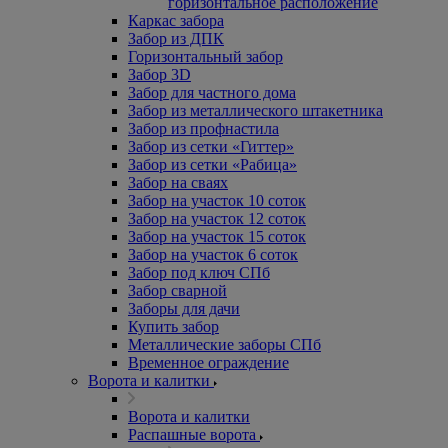
горизонтальное расположение
Каркас забора
Забор из ДПК
Горизонтальный забор
Забор 3D
Забор для частного дома
Забор из металлического штакетника
Забор из профнастила
Забор из сетки «Гиттер»
Забор из сетки «Рабица»
Забор на сваях
Забор на участок 10 соток
Забор на участок 12 соток
Забор на участок 15 соток
Забор на участок 6 соток
Забор под ключ СПб
Забор сварной
Заборы для дачи
Купить забор
Металлические заборы СПб
Временное ограждение
Ворота и калитки
Ворота и калитки
Распашные ворота