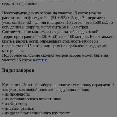
серьезных расходов.
Необходимую длину забора на участок 15 соток можно
рассчитать по формуле P = (S1 + S2) х 2, где P – периметр
участка, S1 и S2 – длина и ширина. 15 соток – это 1500 м2, то
есть длина и ширина могут быть 50 и 30 метров.
Соответственно минимальная длина забора для такой
территории равна P = (30 + 50) х 2 = 160 метров. Ее вы можете
брать в расчет, когда определяете стоимость забора из
профлиста на 15 соток или цену на ограждение из других
материалов.
Подробное описание сколько метров забора может быть на
участке 15 соток в
статье
.
Виды заборов
Компания «Зеленый забор» выполняет установку ограждений
для участков любой площади следующих видов:
• из профлиста;
• из металлического штакетника;
• из 3Д-сетки;
• из сетки рабица;
• из древесно-полимерного композита.