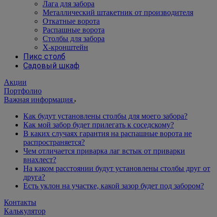
Лага для забора
Металлический штакетник от производителя
Откатные ворота
Распашные ворота
Столбы для забора
Х-кронштейн
Пикс столб
Садовый шкаф
Акции
Портфолио
Важная информация
Как будут установлены столбы для моего забора?
Как мой забор будет прилегать к соседскому?
В каких случаях гарантия на распашные ворота не
распространяется?
Чем отличается приварка лаг встык от приварки
внахлест?
На каком расстоянии будут установлены столбы друг от
друга?
Есть уклон на участке, какой зазор будет под забором?
Контакты
Калькулятор