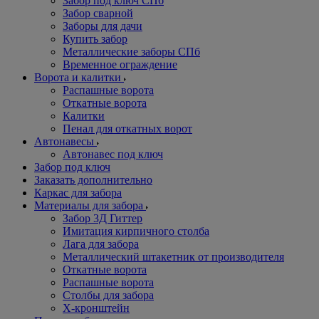
Забор под ключ СПб
Забор сварной
Заборы для дачи
Купить забор
Металлические заборы СПб
Временное ограждение
Ворота и калитки
Распашные ворота
Откатные ворота
Калитки
Пенал для откатных ворот
Автонавесы
Автонавес под ключ
Забор под ключ
Заказать дополнительно
Каркас для забора
Материалы для забора
Забор 3Д Гиттер
Имитация кирпичного столба
Лага для забора
Металлический штакетник от производителя
Откатные ворота
Распашные ворота
Столбы для забора
Х-кронштейн