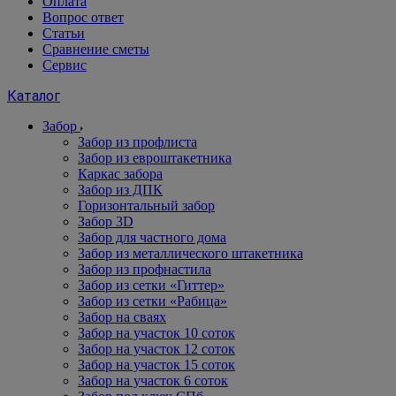
Оплата
Вопрос ответ
Статьи
Сравнение сметы
Сервис
Каталог
Забор
Забор из профлиста
Забор из евроштакетника
Каркас забора
Забор из ДПК
Горизонтальный забор
Забор 3D
Забор для частного дома
Забор из металлического штакетника
Забор из профнастила
Забор из сетки «Гиттер»
Забор из сетки «Рабица»
Забор на сваях
Забор на участок 10 соток
Забор на участок 12 соток
Забор на участок 15 соток
Забор на участок 6 соток