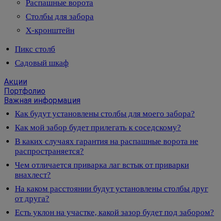
Распашные ворота
Столбы для забора
Х-кронштейн
Пикс столб
Садовый шкаф
Акции
Портфолио
Важная информация
Как будут установлены столбы для моего забора?
Как мой забор будет прилегать к соседскому?
В каких случаях гарантия на распашные ворота не
распространяется?
Чем отличается приварка лаг встык от приварки
внахлест?
На каком расстоянии будут установлены столбы друг
от друга?
Есть уклон на участке, какой зазор будет под забором?