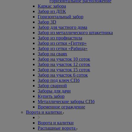
горизонтальное расположение
Каркас забора
Забор из ДПК
Горизонтальный забор
Забор 3D
Забор для частного дома
Забор из металлического штакетника
Забор из профнастила
Забор из сетки «Гиттер»
Забор из сетки «Рабица»
Забор на сваях
Забор на участок 10 соток
Забор на участок 12 соток
Забор на участок 15 соток
Забор на участок 6 соток
Забор под ключ СПб
Забор сварной
Заборы для дачи
Купить забор
Металлические заборы СПб
Временное ограждение
Ворота и калитки
Ворота и калитки
Распашные ворота