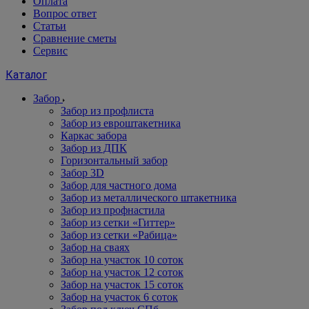
Оплата
Вопрос ответ
Статьи
Сравнение сметы
Сервис
Каталог
Забор
Забор из профлиста
Забор из евроштакетника
Каркас забора
Забор из ДПК
Горизонтальный забор
Забор 3D
Забор для частного дома
Забор из металлического штакетника
Забор из профнастила
Забор из сетки «Гиттер»
Забор из сетки «Рабица»
Забор на сваях
Забор на участок 10 соток
Забор на участок 12 соток
Забор на участок 15 соток
Забор на участок 6 соток