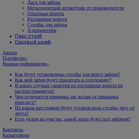
Лага для забора
Металлический штакетник от производителя
Откатные ворота
Распашные ворота
Столбы для забора
Х-кронштейн
Пикс столб
Садовый шкаф
Акции
Портфолио
Важная информация
Как будут установлены столбы для моего забора?
Как мой забор будет прилегать к соседскому?
В каких случаях гарантия на распашные ворота не
распространяется?
Чем отличается приварка лаг встык от приварки
внахлест?
На каком расстоянии будут установлены столбы друг от
друга?
Есть уклон на участке, какой зазор будет под забором?
Контакты
Калькулятор