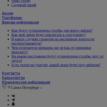
Пикс столб
Садовый шкаф
Акции
Портфолио
Важная информация
Как будут установлены столбы для моего забора?
Как мой забор будет прилегать к соседскому?
В каких случаях гарантия на распашные ворота не
распространяется?
Чем отличается приварка лаг встык от приварки
внахлест?
На каком расстоянии будут установлены столбы друг от
друга?
Есть уклон на участке, какой зазор будет под забором?
Контакты
Калькулятор
Юридическая информация
Санкт-Петербург