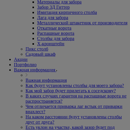
Материалы для забора
Забор 3Д Гиттер
Имитация кирпичного столба
Лага для забора
Металлический штакетник от производителя
Откатные ворота
Распашные ворота
Столбы для забора
Х-кронштейн
Пикс столб
Садовый шкаф
Акции
Портфолио
Важная информация
Важная информация
Как будут установлены столбы для моего забора?
Как мой забор будет прилегать к соседскому?
В каких случаях гарантия на распашные ворота не
распространяется?
Чем отличается приварка лаг встык от приварки
внахлест?
На каком расстоянии будут установлены столбы
друг от друга?
Есть уклон на участке, какой зазор будет под