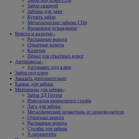
Забор под ключ СПб
Забор сварной
Заборы для дачи
Купить забор
Металлические заборы СПб
Временное ограждение
Ворота и калитки
Распашные ворота
Откатные ворота
Калитки
Пенал для откатных ворот
Автонавесы
Автонавес под ключ
Забор под ключ
Заказать дополнительно
Каркас для забора
Материалы для забора
Забор 3Д Гиттер
Имитация кирпичного столба
Лага для забора
Металлический штакетник от производителя
Откатные ворота
Распашные ворота
Столбы для забора
Х-кронштейн