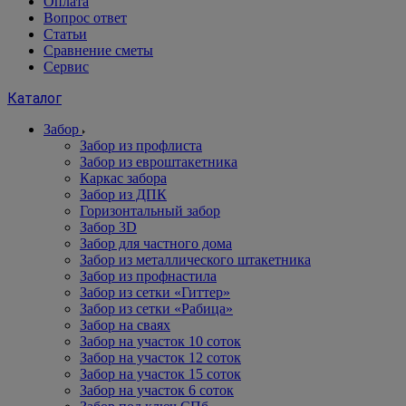
Оплата
Вопрос ответ
Статьи
Сравнение сметы
Сервис
Каталог
Забор
Забор из профлиста
Забор из евроштакетника
Каркас забора
Забор из ДПК
Горизонтальный забор
Забор 3D
Забор для частного дома
Забор из металлического штакетника
Забор из профнастила
Забор из сетки «Гиттер»
Забор из сетки «Рабица»
Забор на сваях
Забор на участок 10 соток
Забор на участок 12 соток
Забор на участок 15 соток
Забор на участок 6 соток