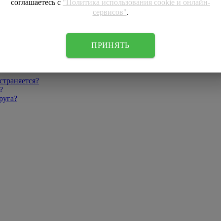
соглашаетесь с
"Политика использования cookie и онлайн-
сервисов"
.
ПРИНЯТЬ
страняется?
?
руга?