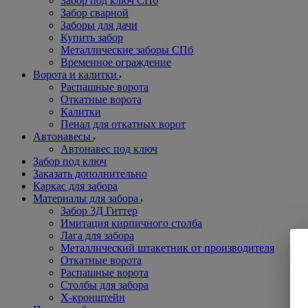
Забор под ключ СПб
Забор сварной
Заборы для дачи
Купить забор
Металлические заборы СПб
Временное ограждение
Ворота и калитки
Распашные ворота
Откатные ворота
Калитки
Пенал для откатных ворот
Автонавесы
Автонавес под ключ
Забор под ключ
Заказать дополнительно
Каркас для забора
Материалы для забора
Забор 3Д Гиттер
Имитация кирпичного столба
Лага для забора
Металлический штакетник от производителя
Откатные ворота
Распашные ворота
Столбы для забора
Х-кронштейн