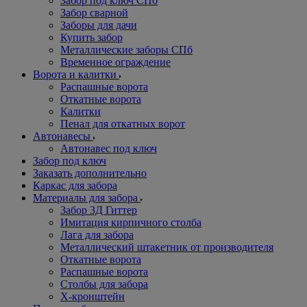
Забор под ключ СПб
Забор сварной
Заборы для дачи
Купить забор
Металлические заборы СПб
Временное ограждение
Ворота и калитки
Распашные ворота
Откатные ворота
Калитки
Пенал для откатных ворот
Автонавесы
Автонавес под ключ
Забор под ключ
Заказать дополнительно
Каркас для забора
Материалы для забора
Забор 3Д Гиттер
Имитация кирпичного столба
Лага для забора
Металлический штакетник от производителя
Откатные ворота
Распашные ворота
Столбы для забора
Х-кронштейн