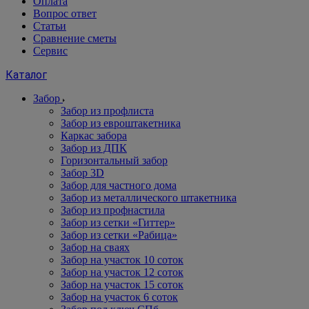
Оплата
Вопрос ответ
Статьи
Сравнение сметы
Сервис
Каталог
Забор
Забор из профлиста
Забор из евроштакетника
Каркас забора
Забор из ДПК
Горизонтальный забор
Забор 3D
Забор для частного дома
Забор из металлического штакетника
Забор из профнастила
Забор из сетки «Гиттер»
Забор из сетки «Рабица»
Забор на сваях
Забор на участок 10 соток
Забор на участок 12 соток
Забор на участок 15 соток
Забор на участок 6 соток