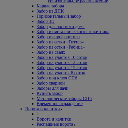
горизонтальное расположение
Каркас забора
Забор из ДПК
Горизонтальный забор
Забор 3D
Забор для частного дома
Забор из металлического штакетника
Забор из профнастила
Забор из сетки «Гиттер»
Забор из сетки «Рабица»
Забор на сваях
Забор на участок 10 соток
Забор на участок 12 соток
Забор на участок 15 соток
Забор на участок 6 соток
Забор под ключ СПб
Забор сварной
Заборы для дачи
Купить забор
Металлические заборы СПб
Временное ограждение
Ворота и калитки
Ворота и калитки
Распашные ворота