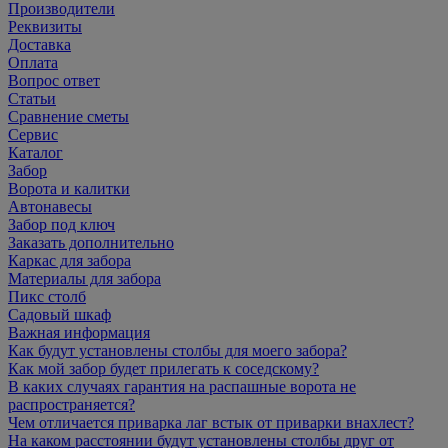
Производители
Реквизиты
Доставка
Оплата
Вопрос ответ
Статьи
Сравнение сметы
Сервис
Каталог
Забор
Ворота и калитки
Автонавесы
Забор под ключ
Заказать дополнительно
Каркас для забора
Материалы для забора
Пикс столб
Садовый шкаф
Важная информация
Как будут установлены столбы для моего забора?
Как мой забор будет прилегать к соседскому?
В каких случаях гарантия на распашные ворота не
распространяется?
Чем отличается приварка лаг встык от приварки внахлест?
На каком расстоянии будут установлены столбы друг от