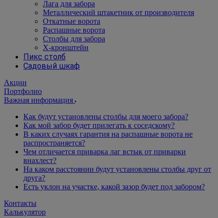
Лага для забора
Металлический штакетник от производителя
Откатные ворота
Распашные ворота
Столбы для забора
Х-кронштейн
Пикс столб
Садовый шкаф
Акции
Портфолио
Важная информация
Как будут установлены столбы для моего забора?
Как мой забор будет прилегать к соседскому?
В каких случаях гарантия на распашные ворота не
распространяется?
Чем отличается приварка лаг встык от приварки
внахлест?
На каком расстоянии будут установлены столбы друг от
друга?
Есть уклон на участке, какой зазор будет под забором?
Контакты
Калькулятор