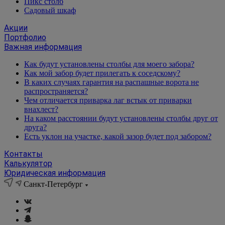
Пикс столб
Садовый шкаф
Акции
Портфолио
Важная информация
Как будут установлены столбы для моего забора?
Как мой забор будет прилегать к соседскому?
В каких случаях гарантия на распашные ворота не
распространяется?
Чем отличается приварка лаг встык от приварки
внахлест?
На каком расстоянии будут установлены столбы друг от
друга?
Есть уклон на участке, какой зазор будет под забором?
Контакты
Калькулятор
Юридическая информация
Санкт-Петербург