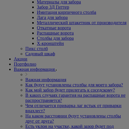
Материалы для забора
Забор 3Д Гиттер
Имитация кирпичного столба
Лага для забора
Металлический штакетник от производителя
Откатные ворота
Распашные ворота
Столбы для забора
Х-кронштейн
Пикс столб
Садовый шкаф
Акции
Портфолио
Важная информация
Важная информация
Как будут установлены столбы для моего забора?
Как мой забор будет прилегать к соседскому?
В каких случаях гарантия на распашные ворота не
распространяется?
Чем отличается приварка лаг встык от приварки
внахлест?
На каком расстоянии будут установлены столбы
друг от друга?
Есть уклон на участке, какой зазор будет под