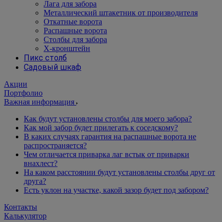
Лага для забора
Металлический штакетник от производителя
Откатные ворота
Распашные ворота
Столбы для забора
Х-кронштейн
Пикс столб
Садовый шкаф
Акции
Портфолио
Важная информация
Как будут установлены столбы для моего забора?
Как мой забор будет прилегать к соседскому?
В каких случаях гарантия на распашные ворота не
распространяется?
Чем отличается приварка лаг встык от приварки
внахлест?
На каком расстоянии будут установлены столбы друг от
друга?
Есть уклон на участке, какой зазор будет под забором?
Контакты
Калькулятор