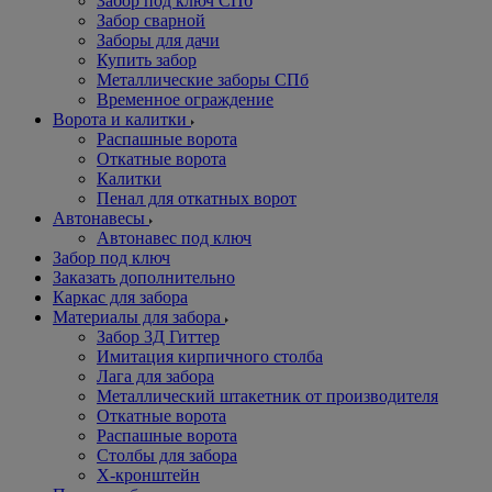
Забор под ключ СПб
Забор сварной
Заборы для дачи
Купить забор
Металлические заборы СПб
Временное ограждение
Ворота и калитки
Распашные ворота
Откатные ворота
Калитки
Пенал для откатных ворот
Автонавесы
Автонавес под ключ
Забор под ключ
Заказать дополнительно
Каркас для забора
Материалы для забора
Забор 3Д Гиттер
Имитация кирпичного столба
Лага для забора
Металлический штакетник от производителя
Откатные ворота
Распашные ворота
Столбы для забора
Х-кронштейн