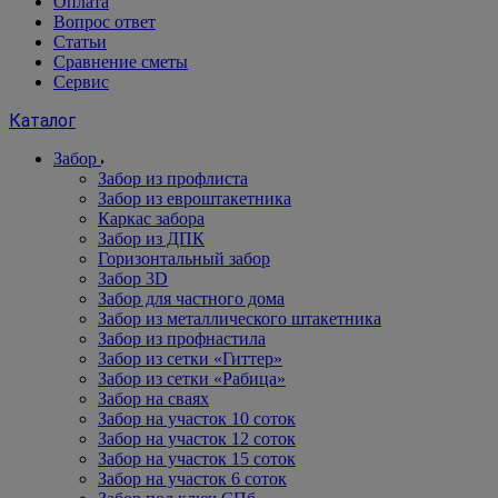
Оплата
Вопрос ответ
Статьи
Сравнение сметы
Сервис
Каталог
Забор
Забор из профлиста
Забор из евроштакетника
Каркас забора
Забор из ДПК
Горизонтальный забор
Забор 3D
Забор для частного дома
Забор из металлического штакетника
Забор из профнастила
Забор из сетки «Гиттер»
Забор из сетки «Рабица»
Забор на сваях
Забор на участок 10 соток
Забор на участок 12 соток
Забор на участок 15 соток
Забор на участок 6 соток