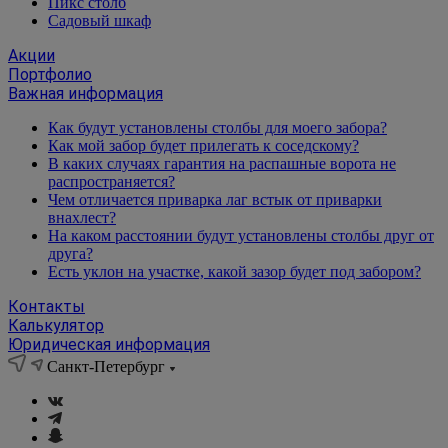
Пикс столб
Садовый шкаф
Акции
Портфолио
Важная информация
Как будут установлены столбы для моего забора?
Как мой забор будет прилегать к соседскому?
В каких случаях гарантия на распашные ворота не
распространяется?
Чем отличается приварка лаг встык от приварки
внахлест?
На каком расстоянии будут установлены столбы друг от
друга?
Есть уклон на участке, какой зазор будет под забором?
Контакты
Калькулятор
Юридическая информация
Санкт-Петербург