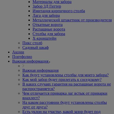
Материалы для забора
Забор 3Д Гиттер
Имитация кирпичного столба
Лага для забора
Металлический штакетник от производителя
Откатные ворота
Распашные ворота
Столбы для забора
Х-кронштейн
Пикс столб
Садовый шкаф
Акции
Портфолио
Важная информация
Важная информация
Как будут установлены столбы для моего забора?
Как мой забор будет прилегать к соседскому?
В каких случаях гарантия на распашные ворота не
распространяется?
Чем отличается приварка лаг встык от приварки
внахлест?
На каком расстоянии будут установлены столбы
друг от друга?
Есть уклон на участке, какой зазор будет под