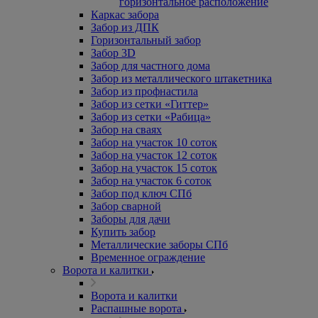
горизонтальное расположение
Каркас забора
Забор из ДПК
Горизонтальный забор
Забор 3D
Забор для частного дома
Забор из металлического штакетника
Забор из профнастила
Забор из сетки «Гиттер»
Забор из сетки «Рабица»
Забор на сваях
Забор на участок 10 соток
Забор на участок 12 соток
Забор на участок 15 соток
Забор на участок 6 соток
Забор под ключ СПб
Забор сварной
Заборы для дачи
Купить забор
Металлические заборы СПб
Временное ограждение
Ворота и калитки
Ворота и калитки
Распашные ворота