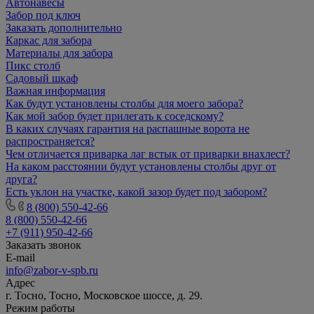
Автонавесы
Забор под ключ
Заказать дополнительно
Каркас для забора
Материалы для забора
Пикс столб
Садовый шкаф
Важная информация
Как будут установлены столбы для моего забора?
Как мой забор будет прилегать к соседскому?
В каких случаях гарантия на распашные ворота не
распространяется?
Чем отличается приварка лаг встык от приварки внахлест?
На каком расстоянии будут установлены столбы друг от
друга?
Есть уклон на участке, какой зазор будет под забором?
8 (800) 550-42-66
8 (800) 550-42-66
+7 (911) 950-42-66
Заказать звонок
E-mail
info@zabor-v-spb.ru
Адрес
г. Тосно, Тосно, Московское шоссе, д. 29.
Режим работы