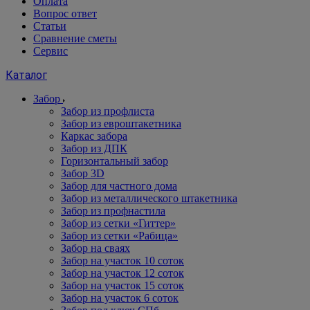
Оплата
Вопрос ответ
Статьи
Сравнение сметы
Сервис
Каталог
Забор
Забор из профлиста
Забор из евроштакетника
Каркас забора
Забор из ДПК
Горизонтальный забор
Забор 3D
Забор для частного дома
Забор из металлического штакетника
Забор из профнастила
Забор из сетки «Гиттер»
Забор из сетки «Рабица»
Забор на сваях
Забор на участок 10 соток
Забор на участок 12 соток
Забор на участок 15 соток
Забор на участок 6 соток