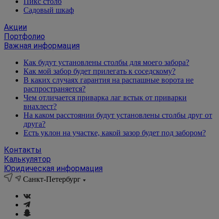
Пикс столб
Садовый шкаф
Акции
Портфолио
Важная информация
Как будут установлены столбы для моего забора?
Как мой забор будет прилегать к соседскому?
В каких случаях гарантия на распашные ворота не
распространяется?
Чем отличается приварка лаг встык от приварки
внахлест?
На каком расстоянии будут установлены столбы друг от
друга?
Есть уклон на участке, какой зазор будет под забором?
Контакты
Калькулятор
Юридическая информация
Санкт-Петербург