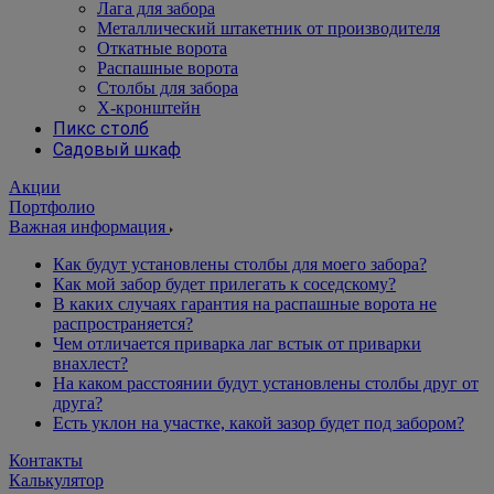
Лага для забора
Металлический штакетник от производителя
Откатные ворота
Распашные ворота
Столбы для забора
Х-кронштейн
Пикс столб
Садовый шкаф
Акции
Портфолио
Важная информация
Как будут установлены столбы для моего забора?
Как мой забор будет прилегать к соседскому?
В каких случаях гарантия на распашные ворота не
распространяется?
Чем отличается приварка лаг встык от приварки
внахлест?
На каком расстоянии будут установлены столбы друг от
друга?
Есть уклон на участке, какой зазор будет под забором?
Контакты
Калькулятор