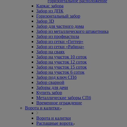
горизонтальное расположение
Каркас забора
Забор из ДПК
Горизонтальный забор
Забор 3D
Забор для частного дома
Забор из металлического штакетника
Забор из профнастила
Забор из сетки «Гиттер»
Забор из сетки «Рабица»
Забор на сваях
Забор на участок 10 соток
Забор на участок 12 соток
Забор на участок 15 соток
Забор на участок 6 соток
Забор под ключ СПб
Забор сварной
Заборы для дачи
Купить забор
Металлические заборы СПб
Временное ограждение
Ворота и калитки
Ворота и калитки
Распашные ворота