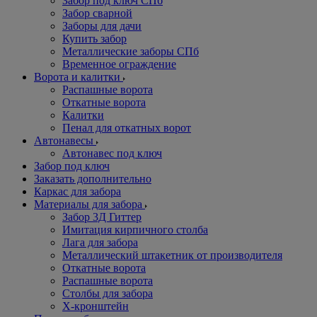
Забор под ключ СПб
Забор сварной
Заборы для дачи
Купить забор
Металлические заборы СПб
Временное ограждение
Ворота и калитки
Распашные ворота
Откатные ворота
Калитки
Пенал для откатных ворот
Автонавесы
Автонавес под ключ
Забор под ключ
Заказать дополнительно
Каркас для забора
Материалы для забора
Забор 3Д Гиттер
Имитация кирпичного столба
Лага для забора
Металлический штакетник от производителя
Откатные ворота
Распашные ворота
Столбы для забора
Х-кронштейн