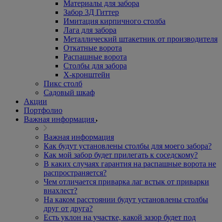
Материалы для забора
Забор 3Д Гиттер
Имитация кирпичного столба
Лага для забора
Металлический штакетник от производителя
Откатные ворота
Распашные ворота
Столбы для забора
Х-кронштейн
Пикс столб
Садовый шкаф
Акции
Портфолио
Важная информация
Важная информация
Как будут установлены столбы для моего забора?
Как мой забор будет прилегать к соседскому?
В каких случаях гарантия на распашные ворота не
распространяется?
Чем отличается приварка лаг встык от приварки
внахлест?
На каком расстоянии будут установлены столбы
друг от друга?
Есть уклон на участке, какой зазор будет под