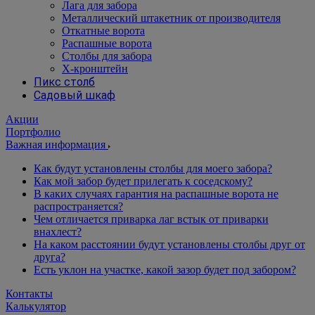
Лага для забора
Металлический штакетник от производителя
Откатные ворота
Распашные ворота
Столбы для забора
Х-кронштейн
Пикс столб
Садовый шкаф
Акции
Портфолио
Важная информация
Как будут установлены столбы для моего забора?
Как мой забор будет прилегать к соседскому?
В каких случаях гарантия на распашные ворота не
распространяется?
Чем отличается приварка лаг встык от приварки
внахлест?
На каком расстоянии будут установлены столбы друг от
друга?
Есть уклон на участке, какой зазор будет под забором?
Контакты
Калькулятор