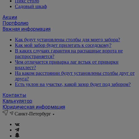
Пикс столб
Садовый шкаф
Акции
Портфолио
Важная информация
Как будут установлены столбы для моего забора?
Как мой забор будет прилегать к соседскому?
В каких случаях гарантия на распашные ворота не
распространяется?
Чем отличается приварка лаг встык от приварки
внахлест?
На каком расстоянии будут установлены столбы друг от
друга?
Есть уклон на участке, какой зазор будет под забором?
Контакты
Калькулятор
Юридическая информация
Санкт-Петербург