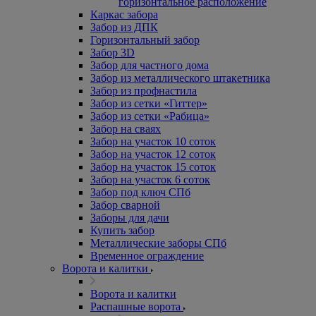
горизонтальное расположение
Каркас забора
Забор из ДПК
Горизонтальный забор
Забор 3D
Забор для частного дома
Забор из металлического штакетника
Забор из профнастила
Забор из сетки «Гиттер»
Забор из сетки «Рабица»
Забор на сваях
Забор на участок 10 соток
Забор на участок 12 соток
Забор на участок 15 соток
Забор на участок 6 соток
Забор под ключ СПб
Забор сварной
Заборы для дачи
Купить забор
Металлические заборы СПб
Временное ограждение
Ворота и калитки
Ворота и калитки
Распашные ворота