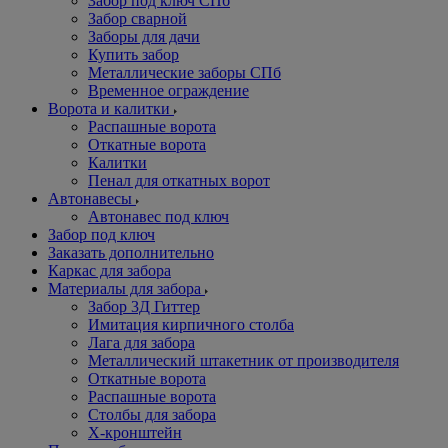
Забор под ключ СПб
Забор сварной
Заборы для дачи
Купить забор
Металлические заборы СПб
Временное ограждение
Ворота и калитки
Распашные ворота
Откатные ворота
Калитки
Пенал для откатных ворот
Автонавесы
Автонавес под ключ
Забор под ключ
Заказать дополнительно
Каркас для забора
Материалы для забора
Забор 3Д Гиттер
Имитация кирпичного столба
Лага для забора
Металлический штакетник от производителя
Откатные ворота
Распашные ворота
Столбы для забора
Х-кронштейн