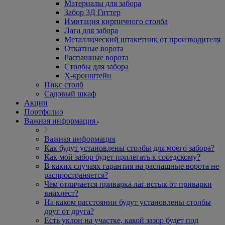
Материалы для забора
Забор 3Д Гиттер
Имитация кирпичного столба
Лага для забора
Металлический штакетник от производителя
Откатные ворота
Распашные ворота
Столбы для забора
Х-кронштейн
Пикс столб
Садовый шкаф
Акции
Портфолио
Важная информация
Важная информация
Как будут установлены столбы для моего забора?
Как мой забор будет прилегать к соседскому?
В каких случаях гарантия на распашные ворота не
распространяется?
Чем отличается приварка лаг встык от приварки
внахлест?
На каком расстоянии будут установлены столбы
друг от друга?
Есть уклон на участке, какой зазор будет под