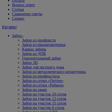
Оплата
Вопрос ответ
Статьи
Сравнение сметы
Сервис
Каталог
Забор
Забор из профлиста
Забор из евроштакетника
Каркас забора
Забор из ДПК
Горизонтальный забор
Забор 3D
Забор для частного дома
Забор из металлического штакетника
Забор из профнастила
Забор из сетки «Гиттер»
Забор из сетки «Рабица»
Забор на сваях
Забор на участок 10 соток
Забор на участок 12 соток
Забор на участок 15 соток
Забор на участок 6 соток