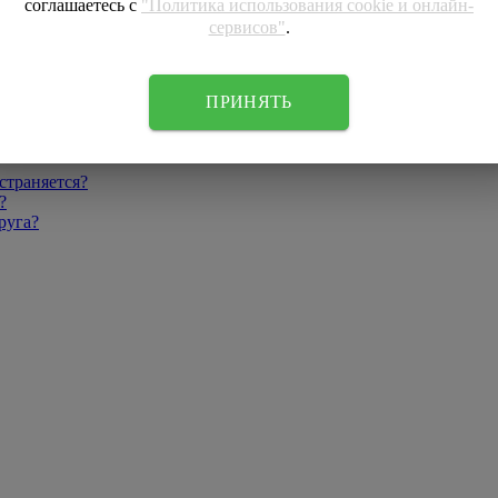
соглашаетесь с
"Политика использования cookie и онлайн-
сервисов"
.
ПРИНЯТЬ
страняется?
?
руга?