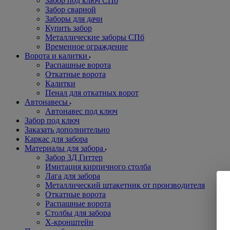
Забор под ключ СПб
Забор сварной
Заборы для дачи
Купить забор
Металлические заборы СПб
Временное ограждение
Ворота и калитки
Распашные ворота
Откатные ворота
Калитки
Пенал для откатных ворот
Автонавесы
Автонавес под ключ
Забор под ключ
Заказать дополнительно
Каркас для забора
Материалы для забора
Забор 3Д Гиттер
Имитация кирпичного столба
Лага для забора
Металлический штакетник от производителя
Откатные ворота
Распашные ворота
Столбы для забора
Х-кронштейн