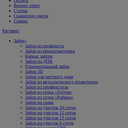
Оплата
Вопрос ответ
Статьи
Сравнение сметы
Сервис
Каталог
Забор
Забор из профлиста
Забор из евроштакетника
Каркас забора
Забор из ДПК
Горизонтальный забор
Забор 3D
Забор для частного дома
Забор из металлического штакетника
Забор из профнастила
Забор из сетки «Гиттер»
Забор из сетки «Рабица»
Забор на сваях
Забор на участок 10 соток
Забор на участок 12 соток
Забор на участок 15 соток
Забор на участок 6 соток