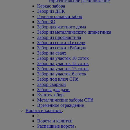
горизонтальное расположение
Каркас забора
Забор из ДПК
Горизонтальный забор
Забор 3D
Забор для частного дома
Забор из металлического штакетника
Забор из профнастила
Забор из сетки «Гиттер»
Забор из сетки «Рабица»
Забор на сваях
Забор на участок 10 соток
Забор на участок 12 соток
Забор на участок 15 соток
Забор на участок 6 соток
Забор под ключ СПб
Забор сварной
Заборы для дачи
Купить забор
Металлические заборы СПб
Временное ограждение
Ворота и калитки
Ворота и калитки
Распашные ворота