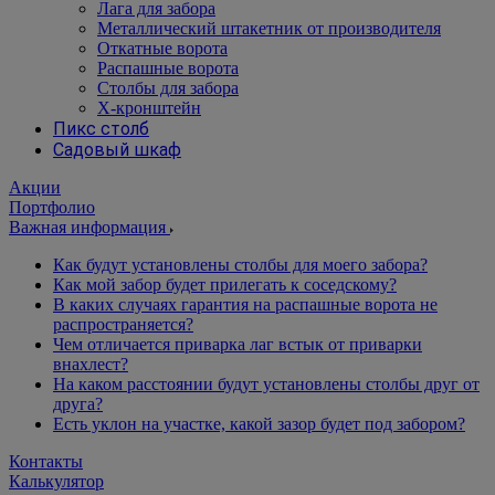
Лага для забора
Металлический штакетник от производителя
Откатные ворота
Распашные ворота
Столбы для забора
Х-кронштейн
Пикс столб
Садовый шкаф
Акции
Портфолио
Важная информация
Как будут установлены столбы для моего забора?
Как мой забор будет прилегать к соседскому?
В каких случаях гарантия на распашные ворота не
распространяется?
Чем отличается приварка лаг встык от приварки
внахлест?
На каком расстоянии будут установлены столбы друг от
друга?
Есть уклон на участке, какой зазор будет под забором?
Контакты
Калькулятор