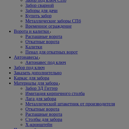
Забор под ключ СПб
Забор сварной
Заборы для дачи
Купить забор
Металлические заборы СПб
Временное ограждение
Ворота и калитки
Распашные ворота
Откатные ворота
Калитки
Пенал для откатных ворот
Автонавесы
Автонавес под ключ
Забор под ключ
Заказать дополнительно
Каркас для забора
Материалы для забора
Забор 3Д Гиттер
Имитация кирпичного столба
Лага для забора
Металлический штакетник от производителя
Откатные ворота
Распашные ворота
Столбы для забора
Х-кронштейн