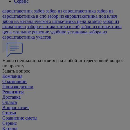
Сервис
евроштакетник
забор
забор из евроштакетника
забор из
евроштакетника в спб
забор из евроштакетника под ключ
забор из металлического штакетника цена за метр
забор из
штакетника
забор из штакетника в спб
забор из штакетника
цена
стильное решение
удобное
установка забора из
евроштакетника
участок
Наши специалисты ответят на любой интересующий вопрос
по проекту
Задать вопрос
Компания
О компании
Производители
Реквизиты
Доставка
Оплата
Вопрос ответ
Статьи
Сравнение сметы
Сервис
Каталог