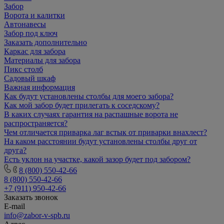
Забор
Ворота и калитки
Автонавесы
Забор под ключ
Заказать дополнительно
Каркас для забора
Материалы для забора
Пикс столб
Садовый шкаф
Важная информация
Как будут установлены столбы для моего забора?
Как мой забор будет прилегать к соседскому?
В каких случаях гарантия на распашные ворота не
распространяется?
Чем отличается приварка лаг встык от приварки внахлест?
На каком расстоянии будут установлены столбы друг от
друга?
Есть уклон на участке, какой зазор будет под забором?
8 (800) 550-42-66
8 (800) 550-42-66
+7 (911) 950-42-66
Заказать звонок
E-mail
info@zabor-v-spb.ru