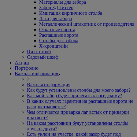
Материалы для забора
Забор 3Д Гиттер
Имитация кирпичного столба
Лага для забора
Металлический штакетник от производителя
Откатные ворота
Распашные ворота
Столбы для забора
Х-кронштейн
Пикс столб
Садовый шкаф
Акции
Портфолио
Важная информация
Важная информация
Как будут установлены столбы для моего забора?
Как мой забор будет прилегать к соседскому?
В каких случаях гарантия на распашные ворота не
распространяется?
Чем отличается приварка лаг встык от приварки
внахлест?
На каком расстоянии будут установлены столбы
друг от друга?
Есть уклон на участке, какой зазор будет под