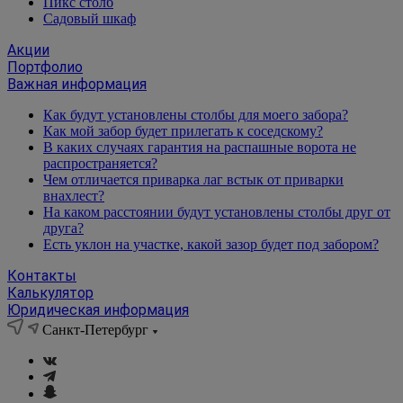
Пикс столб
Садовый шкаф
Акции
Портфолио
Важная информация
Как будут установлены столбы для моего забора?
Как мой забор будет прилегать к соседскому?
В каких случаях гарантия на распашные ворота не
распространяется?
Чем отличается приварка лаг встык от приварки
внахлест?
На каком расстоянии будут установлены столбы друг от
друга?
Есть уклон на участке, какой зазор будет под забором?
Контакты
Калькулятор
Юридическая информация
Санкт-Петербург