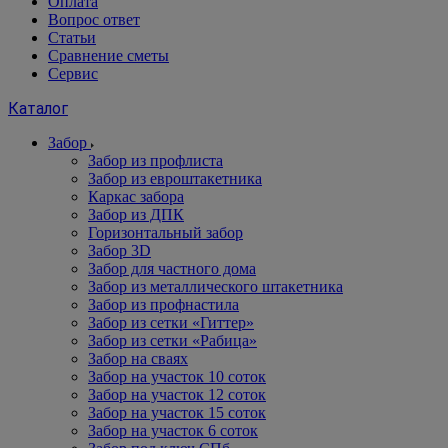
Оплата
Вопрос ответ
Статьи
Сравнение сметы
Сервис
Каталог
Забор
Забор из профлиста
Забор из евроштакетника
Каркас забора
Забор из ДПК
Горизонтальный забор
Забор 3D
Забор для частного дома
Забор из металлического штакетника
Забор из профнастила
Забор из сетки «Гиттер»
Забор из сетки «Рабица»
Забор на сваях
Забор на участок 10 соток
Забор на участок 12 соток
Забор на участок 15 соток
Забор на участок 6 соток