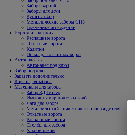
Забор под ключ СПб
Забор сварной
Заборы для дачи
Купить забор
Металлические заборы СПб
Временное ограждение
Ворота и калитки
Распашные ворота
Откатные ворота
Калитки
Пенал для откатных ворот
Автонавесы
Автонавес под ключ
Забор под ключ
Заказать дополнительно
Каркас для забора
Материалы для забора
Забор 3Д Гиттер
Имитация кирпичного столба
Лага для забора
Металлический штакетник от производителя
Откатные ворота
Распашные ворота
Столбы для забора
Х-кронштейн