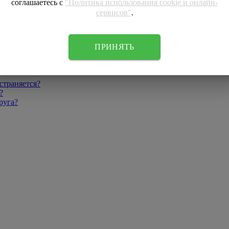
соглашаетесь с
"Политика использования cookie и онлайн-
сервисов"
.
ПРИНЯТЬ
страняется?
?
руга?