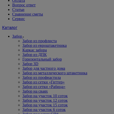
Оплата
Вопрос ответ
Статьи
Сравнение сметы
Сервис
Каталог
Забор
Забор из профлиста
Забор из евроштакетника
Каркас забора
Забор из ДПК
Горизонтальный забор
Забор 3D
Забор для частного дома
Забор из металлического штакетника
Забор из профнастила
Забор из сетки «Гиттер»
Забор из сетки «Рабица»
Забор на сваях
Забор на участок 10 соток
Забор на участок 12 соток
Забор на участок 15 соток
Забор на участок 6 соток